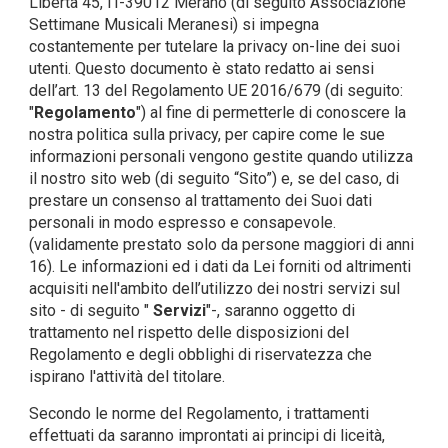
Libertà 45, IT-39012 Merano (di seguito Associazione
Settimane Musicali Meranesi) si impegna
costantemente per tutelare la privacy on-line dei suoi
utenti. Questo documento è stato redatto ai sensi
dell’art. 13 del Regolamento UE 2016/679 (di seguito:
"
Regolamento
") al fine di permetterle di conoscere la
nostra politica sulla privacy, per capire come le sue
informazioni personali vengono gestite quando utilizza
il nostro sito web (di seguito “Sito”) e, se del caso, di
prestare un consenso al trattamento dei Suoi dati
personali in modo espresso e consapevole.
(validamente prestato solo da persone maggiori di anni
16). Le informazioni ed i dati da Lei forniti od altrimenti
acquisiti nell'ambito dell’utilizzo dei nostri servizi sul
sito - di seguito "
Servizi
"-, saranno oggetto di
trattamento nel rispetto delle disposizioni del
Regolamento e degli obblighi di riservatezza che
ispirano l'attività del titolare.
Secondo le norme del Regolamento, i trattamenti
effettuati da saranno improntati ai principi di liceità,