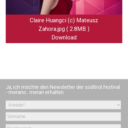
Claire Huangci (c) Mateusz
Zahora
.jpg
( 2.8MB )
Download
Ja, ich möchte den Newsletter der südtirol.festival
- merano . meran erhalten