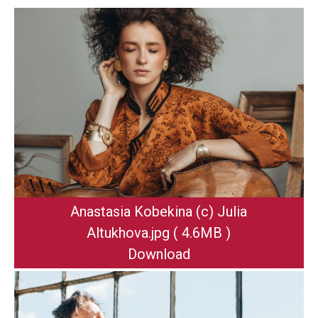
Anastasia Kobekina (c) Julia
Altukhova
.jpg
( 4.6MB )
Download