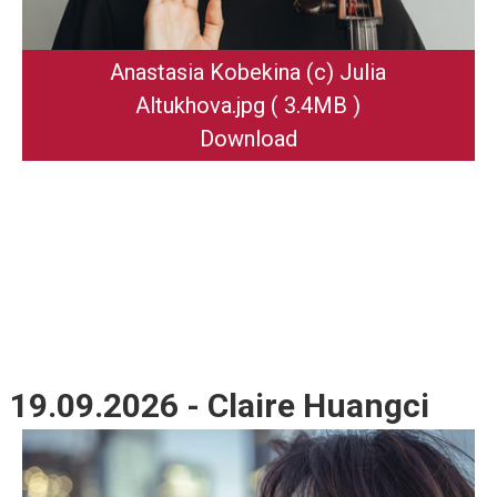
Anastasia Kobekina (c) Julia
Altukhova
.jpg
( 3.4MB )
Download
19.09.2026 - Claire Huangci