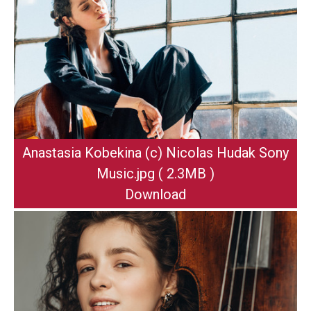
Anastasia Kobekina (c) Nicolas Hudak Sony
Music
.jpg
( 2.3MB )
Download