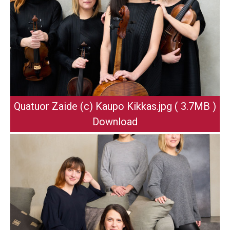
Quatuor Zaide (c) Kaupo Kikkas
.jpg
( 3.7MB )
Download