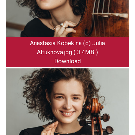
Anastasia Kobekina (c) Julia
Altukhova
.jpg
( 3.4MB )
Download