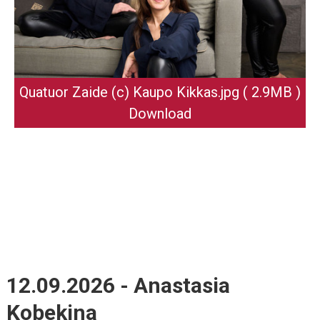
Quatuor Zaide (c) Kaupo Kikkas
.jpg
( 2.9MB )
Download
12.09.2026 - Anastasia
Kobekina