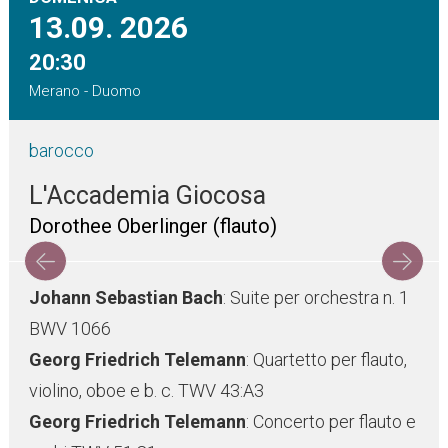
13.09.
2026
20:30
Merano - Duomo
barocco
L'Accademia Giocosa
Dorothee Oberlinger (flauto)
Johann Sebastian Bach
: Suite per orchestra n. 1
BWV 1066
Georg Friedrich Telemann
: Quartetto per flauto,
violino, oboe e b. c. TWV 43:A3
Georg Friedrich Telemann
: Concerto per flauto e