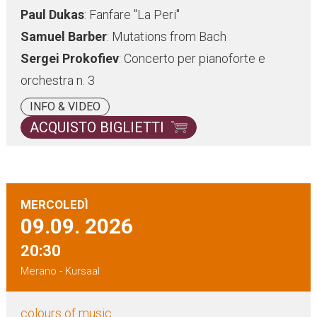
Paul Dukas
: Fanfare "La Peri"
Samuel Barber
: Mutations from Bach
Sergei Prokofiev
: Concerto per pianoforte e
orchestra n. 3
INFO & VIDEO
ACQUISTO BIGLIETTI
MERCOLEDÌ
09.09.
2026
20:30
Merano - Kursaal
colours of music