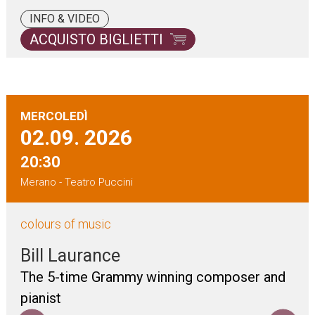
INFO & VIDEO
ACQUISTO BIGLIETTI
MERCOLEDÌ
02.09.
2026
20:30
Merano - Teatro Puccini
colours of music
Bill Laurance
The 5-time Grammy winning composer and
pianist